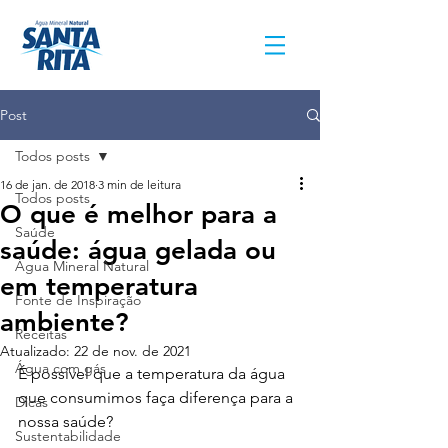
Post
Todos posts
16 de jan. de 2018
3 min de leitura
Todos posts
O que é melhor para a
Saúde
saúde: água gelada ou
Água Mineral Natural
em temperatura
Fonte de Inspiração
ambiente?
Receitas
Atualizado:
22 de nov. de 2021
Água com gás
É possível que a temperatura da água 
que consumimos faça diferença para a 
Dicas
nossa saúde?
Sustentabilidade