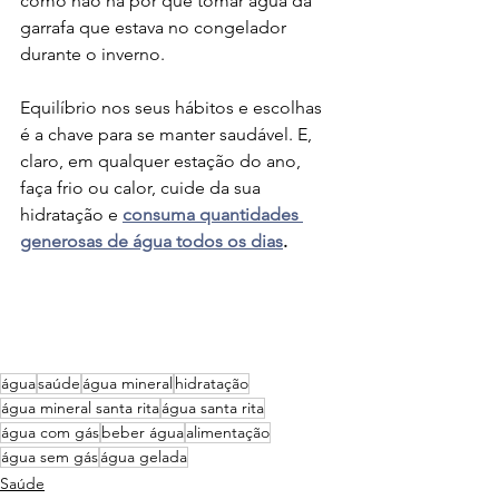
como não há por que tomar água da 
garrafa que estava no congelador 
durante o inverno.
Equilíbrio nos seus hábitos e escolhas 
é a chave para se manter saudável. E, 
claro, em qualquer estação do ano, 
faça frio ou calor, cuide da sua 
hidratação e 
consuma quantidades 
generosas de água todos os dias
.
água
saúde
água mineral
hidratação
água mineral santa rita
água santa rita
água com gás
beber água
alimentação
água sem gás
água gelada
Saúde