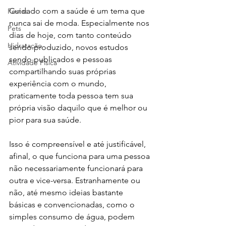
Cuidado com a saúde é um tema que 
Festas
nunca sai de moda. Especialmente nos 
Pets
dias de hoje, com tanto conteúdo 
Hidratação
sendo produzido, novos estudos 
sendo publicados e pessoas 
Atividade Física
compartilhando suas próprias 
experiência com o mundo, 
praticamente toda pessoa tem sua 
própria visão daquilo que é melhor ou 
pior para sua saúde.
Isso é compreensível e até justificável, 
afinal, o que funciona para uma pessoa 
não necessariamente funcionará para 
outra e vice-versa. Estranhamente ou 
não, até mesmo ideias bastante 
básicas e convencionadas, como o 
simples consumo de água, podem 