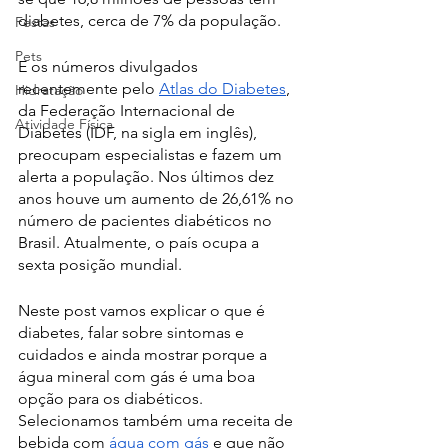
diabetes, cerca de 7% da população. 
Festas
Pets
E os números divulgados 
recentemente pelo 
Atlas do Diabetes
, 
Hidratação
da Federação Internacional de 
Atividade Física
Diabetes (IDF, na sigla em inglês), 
preocupam especialistas e fazem um 
alerta a população. Nos últimos dez 
anos houve um aumento de 26,61% no 
número de pacientes diabéticos no 
Brasil. Atualmente, o país ocupa a 
sexta posição mundial. 
Neste post vamos explicar o que é 
diabetes, falar sobre sintomas e 
cuidados e ainda mostrar porque a 
água mineral com gás é uma boa 
opção para os diabéticos. 
Selecionamos também uma receita de 
bebida com 
água com gás 
e que não 