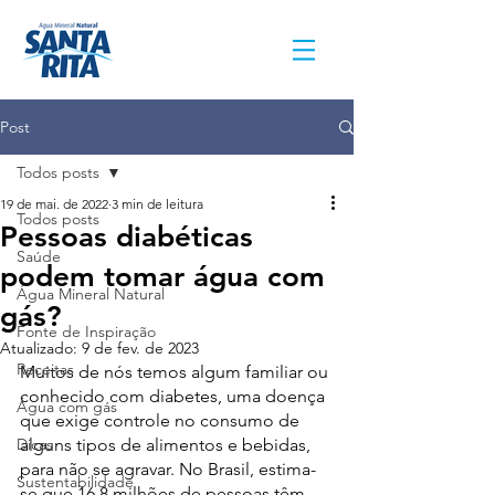
Post
Todos posts
19 de mai. de 2022
3 min de leitura
Todos posts
Pessoas diabéticas
Saúde
podem tomar água com
Água Mineral Natural
gás?
Fonte de Inspiração
Atualizado:
9 de fev. de 2023
Receitas
Muitos de nós temos algum familiar ou 
conhecido com diabetes, uma doença 
Água com gás
que exige controle no consumo de 
Dicas
alguns tipos de alimentos e bebidas, 
para não se agravar. No Brasil, estima-
Sustentabilidade
se que 16,8 milhões de pessoas têm 