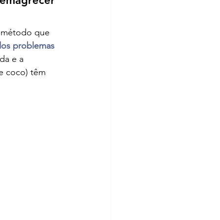
 emagrecer
o método que 
dos problemas
da e a 
e coco) têm 