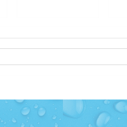
Beber água emagrece?
É ve
Confira se a afirmação é
com 
mito ou verdade
tudo