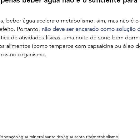
penas beber água não é o suficiente para
as, beber água acelera o metabolismo, sim, mas não é 
feito. Portanto, 
não deve ser encarado como solução 
tica de atividades físicas, uma noite de sono bem dormi
s alimentos (como temperos com capsaicina ou óleo d
uros no organismo.
idratação
água mineral santa rita
água santa rita
metabolismo