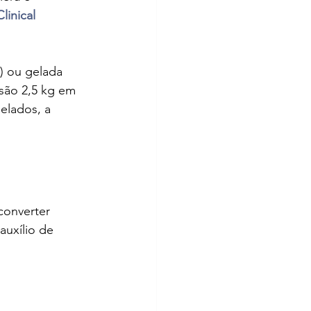
linical 
) ou gelada 
são 2,5 kg em 
elados, a 
converter 
uxílio de 