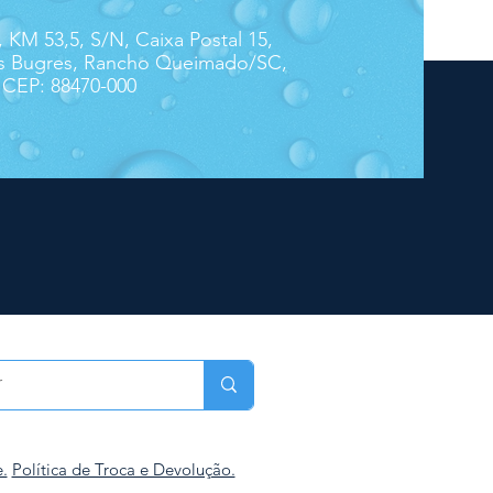
 KM 53,5, S/N, Caixa Postal 15,
s Bugres, Rancho Queimado/SC,
- CEP: 88470-000
.
Política de Troca e Devolução.