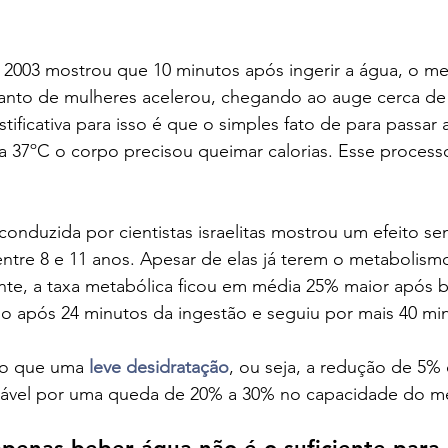
2003 mostrou que 10 minutos após ingerir a água, o me
nto de mulheres acelerou, chegando ao auge cerca de 
tificativa para isso é que o simples fato de para passar
a 37ºC o corpo precisou queimar calorias. Esse process
onduzida por cientistas israelitas mostrou um efeito s
ntre 8 e 11 anos. Apesar de elas já terem o metabolism
nte, a taxa metabólica ficou em média 25% maior após b
ado após 24 minutos da ingestão e seguiu por mais 40 mi
do que uma 
leve desidratação
, ou seja, a redução de 5%
nsável por uma queda de 20% a 30% no capacidade do m