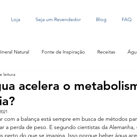
Loja
Seja um Revendedor
Blog
FAQ
neral Natural
Fonte de Inspiração
Receitas
Águ
e leitura
Pets
Hidratação
Atividade Física
ua acelera o metabolis
ia?
2021
r com a balança está sempre em busca de métodos par
tar a perda de peso. E segundo cientistas da Alemanha,
s perto do que se imagina. Isso porque beber água ace