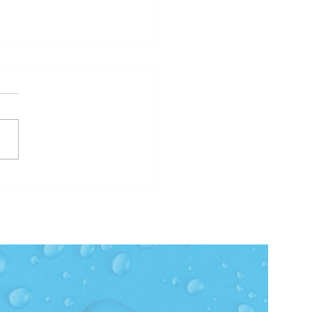
rdade que beber água
limão emagrece? Saiba
!