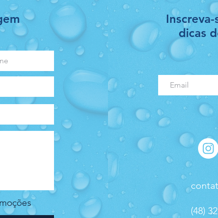
agem
Inscreva-
dicas 
conta
romoções
(48) 3