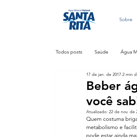
Sobre
Todos posts
Saúde
Água Mi
17 de jan. de 2017
2 min d
Sustentabilidade
Festas
Beber ág
você sab
Atualizado:
22 de nov. de 
Quem costuma briga
metabolismo e facili
pode estar ainda mai