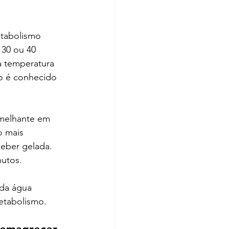
tabolismo 
30 ou 40 
 a temperatura 
o é conhecido 
emelhante em 
o mais 
eber gelada. 
nutos.
 da água 
etabolismo.