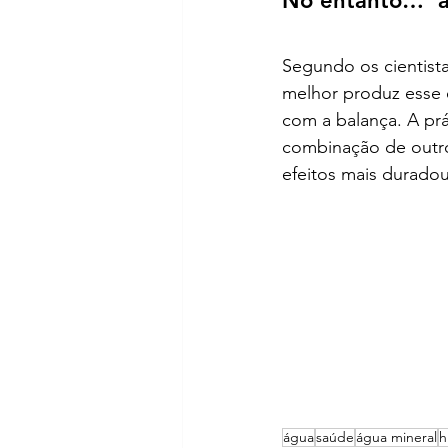
No entanto…  a
Segundo os cientist
melhor produz esse e
com a balança. A prá
combinação de outro
efeitos mais durado
água
saúde
água mineral
h