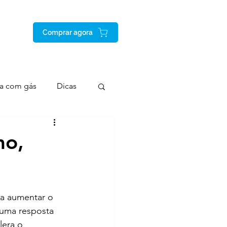
Comprar agora
a com gás
Dicas
mo,
a aumentar o 
 uma resposta 
lera o 