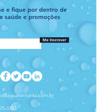
se e fique por dentro de
de saúde e promoções
Me Inscrever
to@aguasantarita.com.br
275-0353