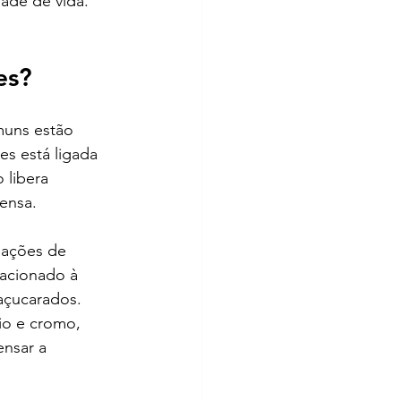
ade de vida. 
es?
muns estão 
s está ligada 
libera 
nsa.  
uações de 
lacionado à 
açucarados. 
io e cromo, 
nsar a 