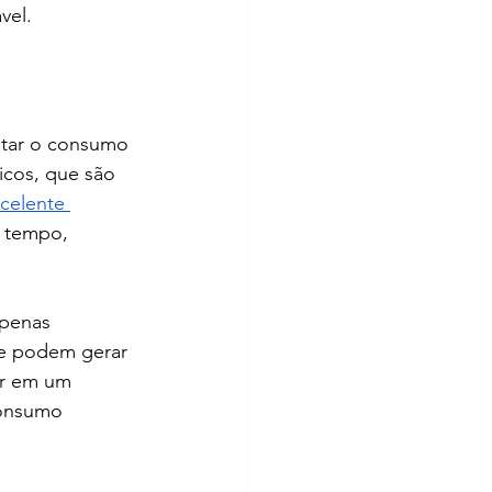
vel.
itar o consumo 
icos, que são 
celente 
 tempo, 
apenas 
ue podem gerar 
ar em um 
consumo 