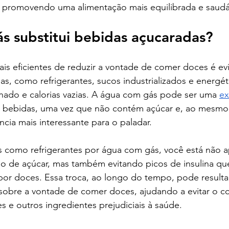
, promovendo uma alimentação mais equilibrada e saudá
s substitui bebidas açucaradas?
is eficientes de reduzir a vontade de comer doces é ev
s, como refrigerantes, sucos industrializados e energét
inado e calorias vazias. A água com gás pode ser uma 
ex
s bebidas, uma vez que não contém açúcar e, ao mesmo
cia mais interessante para o paladar.
as como refrigerantes por água com gás, você está não 
ão de açúcar, mas também evitando picos de insulina q
por doces. Essa troca, ao longo do tempo, pode result
z sobre a vontade de comer doces, ajudando a evitar o 
s e outros ingredientes prejudiciais à saúde.