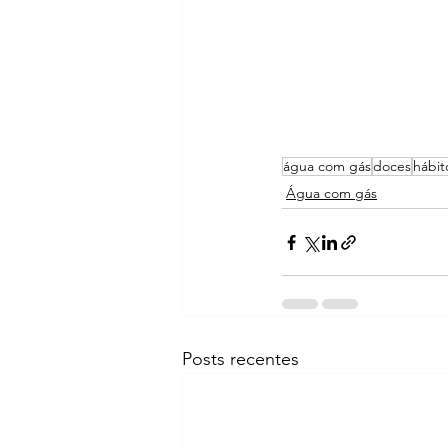
água com gás
doces
hábit
Água com gás
Posts recentes