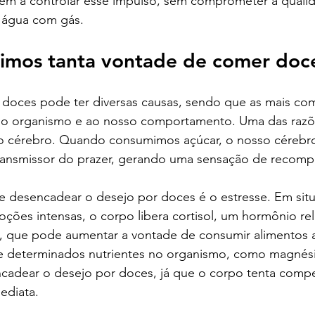
dem a controlar esse impulso, sem comprometer a qualid
 água com gás. 
timos tanta vontade de comer doc
doces pode ter diversas causas, sendo que as mais co
so organismo e ao nosso comportamento. Uma das razõe
 cérebro. Quando consumimos açúcar, o nosso cérebro 
ansmissor do prazer, gerando uma sensação de recompe
e desencadear o desejo por doces é o estresse. Em sit
ções intensas, o corpo libera cortisol, um hormônio re
e, que pode aumentar a vontade de consumir alimentos 
 de determinados nutrientes no organismo, como magnés
dear o desejo por doces, já que o corpo tenta compe
ediata.