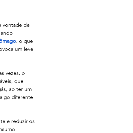
a vontade de 
uando 
stômago
, o que 
ovoca um leve 
s vezes, o 
áveis, que 
ás, ao ter um 
algo diferente 
e e reduzir os 
onsumo 