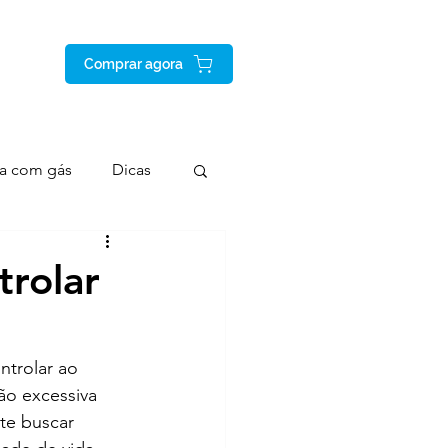
Comprar agora
a com gás
Dicas
trolar
ntrolar ao 
ão excessiva 
te buscar 