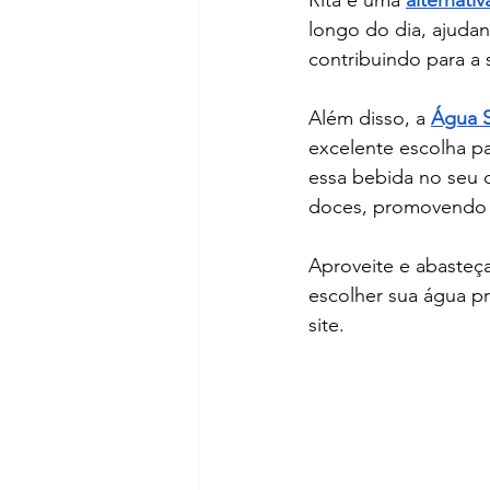
Rita é uma 
alternati
longo do dia, ajuda
contribuindo para a 
Além disso, a 
Água S
excelente escolha p
essa bebida no seu 
doces, promovendo u
Aproveite e abasteça
escolher sua água pr
site.