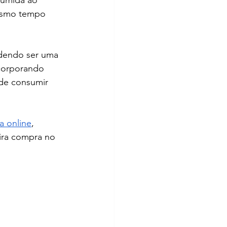
sumida ao 
mesmo tempo 
odendo ser uma 
ncorporando 
de consumir 
a online
, 
ira compra no 