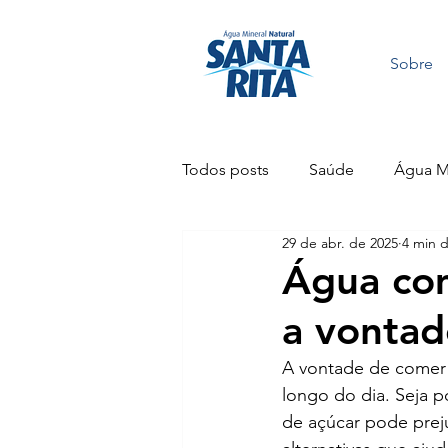
Sobre
Todos posts
Saúde
Água Mi
29 de abr. de 2025
4 min d
Sustentabilidade
Festas
Água com
a vontad
A vontade de comer d
longo do dia. Seja po
de açúcar pode preju