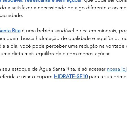
va saudável, refrescante e sem açúcar
, que pode ser con
ndo a satisfazer a necessidade de algo diferente e ao 
saciedade.
anta Rita
 é uma bebida saudável e rica em minerais, p
ara quem busca hidratação de qualidade e equilíbrio. I
dia a dia, você pode perceber uma redução na vontade 
ma dieta mais equilibrada e com menos açúcar.
 seu estoque de Água Santa Rita, é só acessar 
nossa loj
eferida e usar o cupom 
HIDRATE-SE10
 para a sua prime