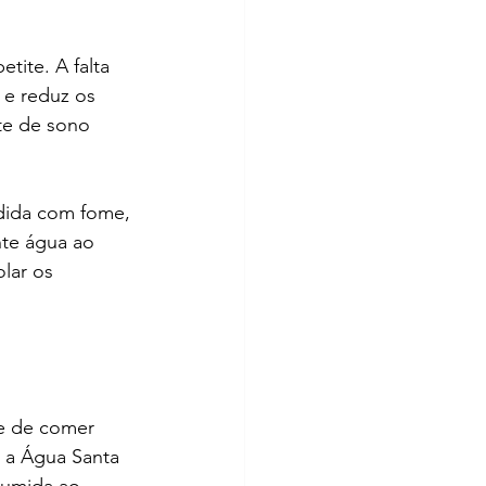
tite. A falta 
 e reduz os 
te de sono 
ndida com fome, 
nte água ao 
lar os 
e de comer 
 a Água Santa 