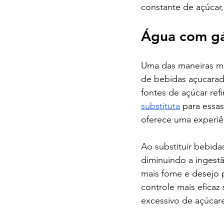
constante de açúcar
Água com gá
Uma das maneiras ma
de bebidas açucarada
fontes de açúcar ref
substituta
 para essa
oferece uma experiên
Ao substituir bebid
diminuindo a ingest
mais fome e desejo 
controle mais efica
excessivo de açúcare