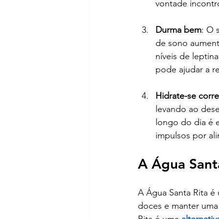
vontade incontr
Durma bem
: O 
de sono aumenta
níveis de lepti
pode ajudar a r
Hidrate-se corr
levando ao dese
longo do dia é 
impulsos por al
A Água Santa
A Água Santa Rita é
doces e manter uma 