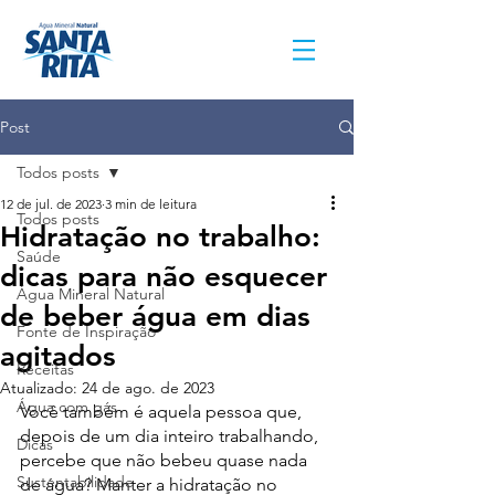
Post
Todos posts
12 de jul. de 2023
3 min de leitura
Todos posts
Hidratação no trabalho:
Saúde
dicas para não esquecer
Água Mineral Natural
de beber água em dias
Fonte de Inspiração
agitados
Receitas
Atualizado:
24 de ago. de 2023
Água com gás
Você também é aquela pessoa que, 
depois de um dia inteiro trabalhando, 
Dicas
percebe que não bebeu quase nada 
Sustentabilidade
de água? Manter a hidratação no 