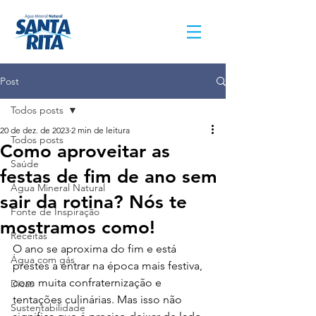
Post
Todos posts
20 de dez. de 2023
2 min de leitura
Todos posts
Como aproveitar as
Saúde
festas de fim de ano sem
Água Mineral Natural
sair da rotina? Nós te
Fonte de Inspiração
mostramos como!
Receitas
O ano se aproxima do fim e está 
Água com gás
prestes a entrar na época mais festiva, 
com muita confraternização e 
Dicas
tentações culinárias. Mas isso não 
Sustentabilidade