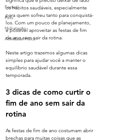
significa que é preciso deixar de lado 
Festas
os hábitos saudáveis, especialmente 
para quem sofreu tanto para conquistá-
Pets
los. Com um pouco de planejamento, 
Hidratação
é possível aproveitar as festas de fim 
de ano sem sair da rotina. 
Atividade Física
Neste artigo trazemos algumas dicas 
simples para ajudar você a manter o 
equilíbrio saudável durante essa 
temporada.
3 dicas de como curtir o 
fim de ano sem sair da 
rotina
As festas de fim de ano costumam abrir 
brechas para muitas coisas que as 