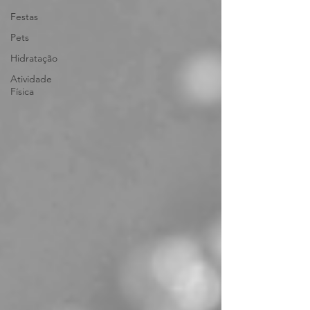
Festas
Pets
Hidratação
Atividade
Física