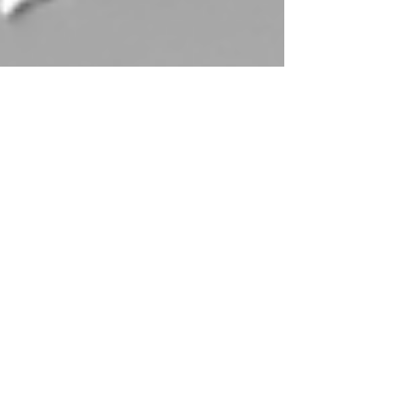
1 de ago. de 2020
3 min de leitura
Água com gás faz mal?
A água com gás está cercada de mitos e as
maiores dúvidas normalmente são aquelas
relacionadas à saúde e se o seu consumo pode
trazer proble