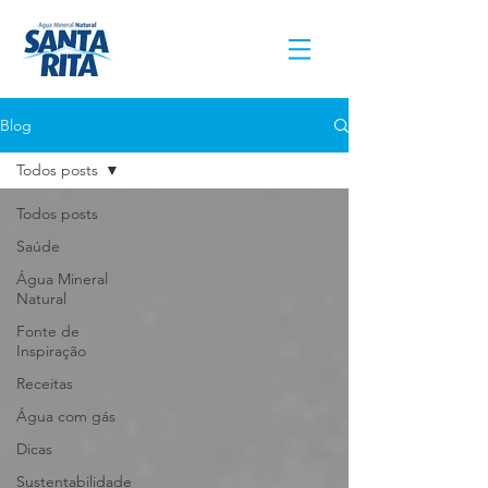
Blog
Todos posts
Todos posts
Saúde
Água Mineral
Natural
Fonte de
Inspiração
Receitas
Água com gás
Dicas
Sustentabilidade