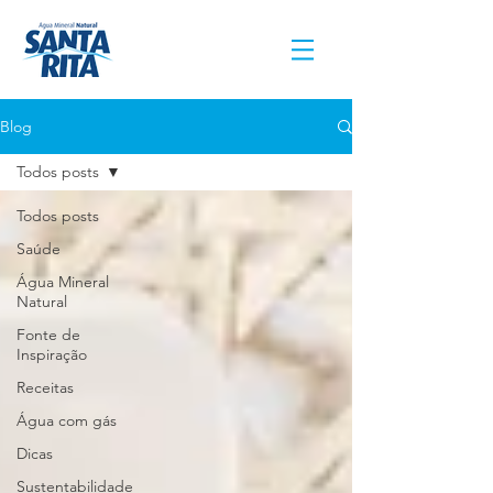
Blog
Todos posts
Todos posts
Saúde
Água Mineral
Natural
Fonte de
Inspiração
Receitas
Água com gás
Dicas
Sustentabilidade